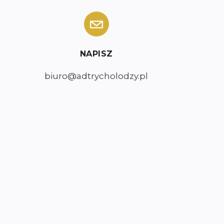
NAPISZ
biuro@adtrycholodzy.pl