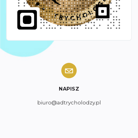
NAPISZ
biuro@adtrycholodzy.pl