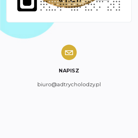
NAPISZ
biuro@adtrycholodzy.pl