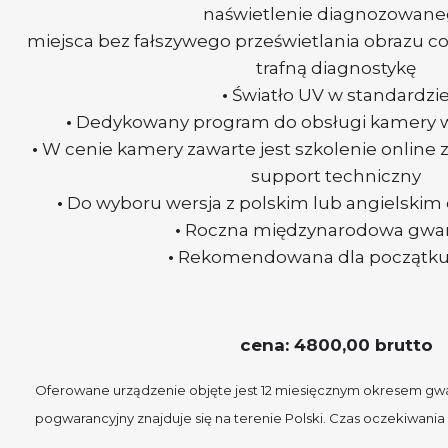
naświetlenie diagnozowan
miejsca bez fałszywego prześwietlania obrazu co
trafną diagnostykę
•
Światło UV w standardzi
•
Dedykowany program do obsługi kamery w
•
W cenie kamery zawarte jest szkolenie online 
support techniczny
•
Do wyboru wersja z polskim lub angielsk
•
Roczna międzynarodowa gwar
•
Rekomendowana dla początku
cena: 4800,00 brutto
Oferowane urządzenie objęte jest 12 miesięcznym okresem gwar
pogwarancyjny znajduje się na terenie Polski. Czas oczekiwania 