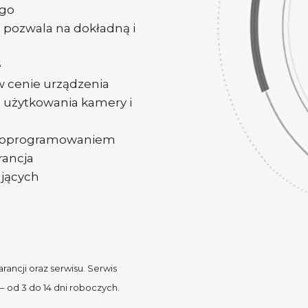
ego
 pozwala na dokładną i
e
 cenie urządzenia
z użytkowania kamery i
im oprogramowaniem
ancja
jących
ancji oraz serwisu. Serwis
– od 3 do 14 dni roboczych.