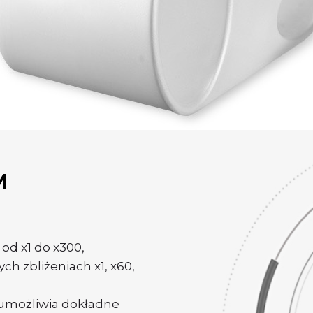
M
od x1 do x300,
ch zbliżeniach x1, x60,
 umożliwia dokładne