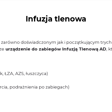
Infuzja tlenowa
zarówno doświadczonym jak i początkującym tryc
ze
urządzenie do zabiegów Infuzją Tlenową AD
, 
k, ŁZA, AZS, łuszczyca)
cia, podrażnienia po zabiegach)