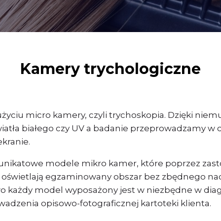
Kamery trychologiczne
użyciu micro kamery, czyli trychoskopia. Dzięki nie
tła białego czy UV a badanie przeprowadzamy w cz
kranie.
 unikatowe modele mikro kamer, które poprzez zasto
nie oświetlają egzaminowany obszar bez zbędnego nad
o każdy model wyposażony jest w niezbędne w diag
zenia opisowo-fotograficznej kartoteki klienta.