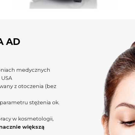
A AD
zeniach medycznych
 USA
iwany z otoczenia (bez
arametru stężenia ok.
acy w kosmetologii,
nacznie większą