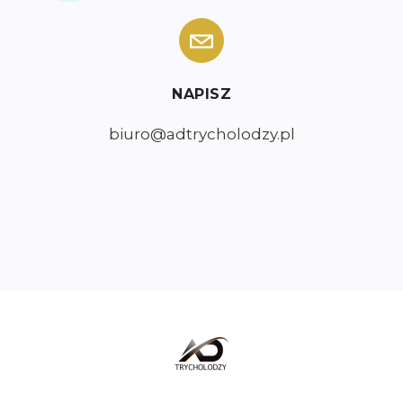
NAPISZ
biuro@adtrycholodzy.pl